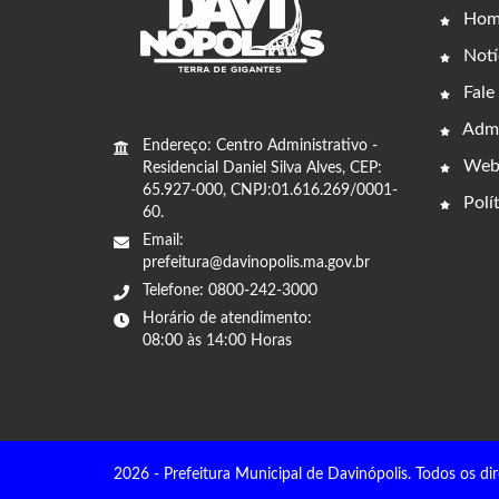
Hom
Notí
Fale
Admi
Endereço: Centro Administrativo -
Web
Residencial Daniel Silva Alves, CEP:
65.927-000, CNPJ:01.616.269/0001-
Polít
60.
Email:
prefeitura@davinopolis.ma.gov.br
Telefone: 0800-242-3000
Horário de atendimento:
08:00 às 14:00 Horas
2026 - Prefeitura Municipal de Davinópolis. Todos os dir