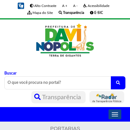
Alto Contraste
A +
A -
Acessibilidade
Mapa do Site
Transparência
E-SIC
Buscar
Transparência
Toggle
navigati
PORTARIAS