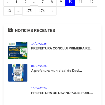
...
10
‹
1
2
7
8
9
11
12
...
13
175
176
›
NOTICIAS RECENTES
14/07/2026
PREFEITURA CONCLUI PRIMEIRA RE...
01/07/2026
A prefeitura municipal de Davi...
16/06/2026
PREFEITURA DE DAVINÓPOLIS PUBL...