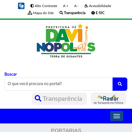
Alto Contraste
A +
A -
Acessibilidade
Mapa do Site
Transparência
E-SIC
Buscar
Transparência
Toggle
navigati
PORTARIAS